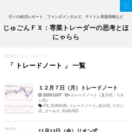
日々の経済レポート、ファンダメンタルズ、デイトレ実践情報など
じゅごんＦＸ：専業トレーダーの思考とほ
にゃらら
HOME
>
トレードノート
「 トレードノート 」 一覧
１２月７日（月）トレードノート
2020/12/07
-
トレードノート（及川式・リオ
ン式）
FX
,
EURAUD
,
トレードノート
,
及川式
,
リオン
式
,
ゴールド
,
XUAUSD
11月13日（金）リオン式