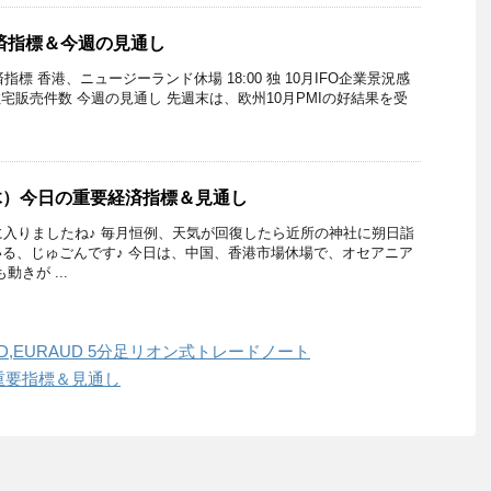
経済指標＆今週の見通し
指標 香港、ニュージーランド休場 18:00 独 10月IFO企業景況感
新築住宅販売件数 今週の見通し 先週末は、欧州10月PMIの好結果を受
日（木）今日の重要経済指標＆見通し
に入りましたね♪ 毎月恒例、天気が回復したら近所の神社に朔日詣
る、じゅごんです♪ 今日は、中国、香港市場休場で、オセアニア
動きが ...
UD,EURAUD 5分足リオン式トレードノート
の重要指標＆見通し