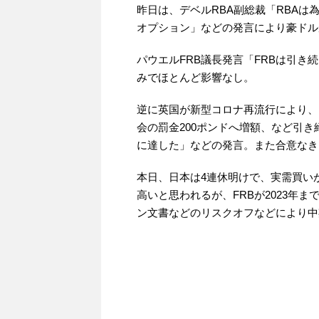
昨日は、デベルRBA副総裁「RBA
オプション」などの発言により豪ドル
パウエルFRB議長発言「FRBは引
みでほとんど影響なし。
逆に英国が新型コロナ再流行により、レ
会の罰金200ポンドへ増額、など引
に達した」などの発言。また合意なきB
本日、日本は4連休明けで、実需買いが
高いと思われるが、FRBが2023年
ン文書などのリスクオフなどにより中