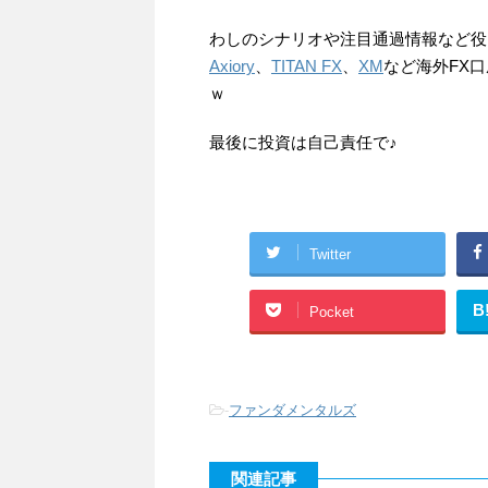
わしのシナリオや注目通過情報など役
Axiory
、
TITAN FX
、
XM
など海外FX
ｗ
最後に投資は自己責任で♪
Twitter
B
Pocket
-
ファンダメンタルズ
関連記事