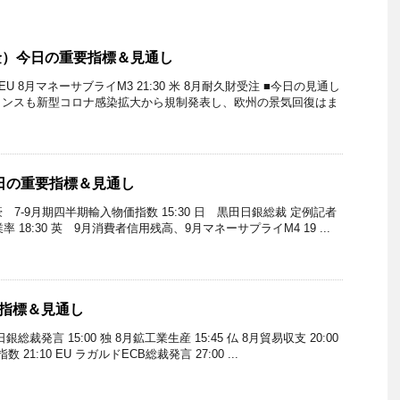
（金）今日の重要指標＆見通し
 EU 8月マネーサブライM3 21:30 米 8月耐久財受注 ■今日の見通し
ランスも新型コロナ感染拡大から規制発表し、欧州の景気回復はま
今日の重要指標＆見通し
 豪 7-9月期四半期輸入物価指数 15:30 日 黒田日銀総裁 定例記者
失業率 18:30 英 9月消費者信用残高、9月マネーサプライM4 19 ...
済指標＆見通し
日銀総裁発言 15:00 独 8月鉱工業生産 15:45 仏 8月貿易収支 20:00
21:10 EU ラガルドECB総裁発言 27:00 ...