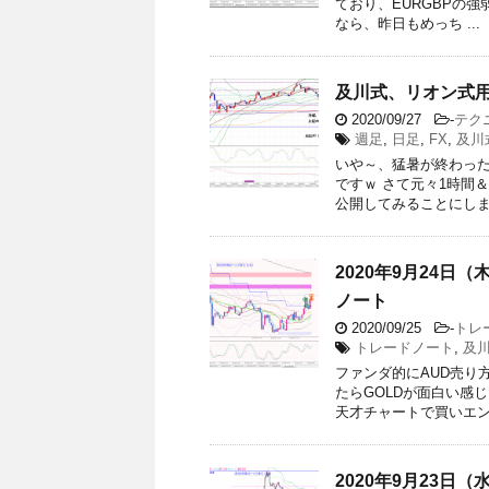
ており、EURGBPの強
なら、昨日もめっち ...
及川式、リオン式用
2020/09/27
-
テク
週足
,
日足
,
FX
,
及川
いや～、猛暑が終わっ
ですｗ さて元々1時間
公開してみることにしまし
2020年9月24日
ノート
2020/09/25
-
トレ
トレードノート
,
及
ファンダ的にAUD売り方
たらGOLDが面白い感
天才チャートで買いエントリ
2020年9月23日