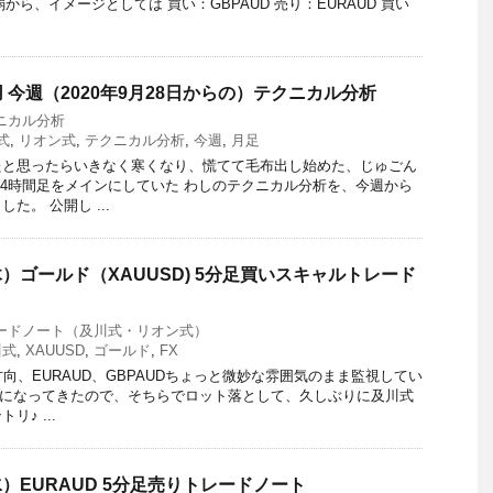
弱から、イメージとしては 買い：GBPAUD 売り：EURAUD 買い
 今週（2020年9月28日からの）テクニカル分析
ニカル分析
式
,
リオン式
,
テクニカル分析
,
今週
,
月足
たと思ったらいきなく寒くなり、慌てて毛布出し始めた、じゅごん
＆4時間足をメインにしていた わしのテクニカル分析を、今週から
た。 公開し ...
（木）ゴールド（XAUUSD) 5分足買いスキャルトレード
ードノート（及川式・リオン式）
川式
,
XAUUSD
,
ゴールド
,
FX
向、EURAUD、GBPAUDちょっと微妙な雰囲気のまま監視してい
じになってきたので、そちらでロット落として、久しぶりに及川式
♪ ...
（水）EURAUD 5分足売りトレードノート