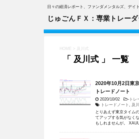
日々の経済レポート、ファンダメンタルズ、デイ
じゅごんＦＸ：専業トレーダ
HOME
>
及川式
「 及川式 」 一覧
2020年10月2日
トレードノート
2020/10/02
-
トレ
トレードノート
,
及
とりあえず東京タイムの
てアップする気がなくな
もしれませんが。 XAUUS