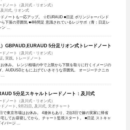
ードノート（及川式・リオン式）
,
及川式
,
リオン式
ノートも一応アップ。 ☆EURAUD ■日足 ボリンジャーバンド
から下落の雰囲気 ■4時間足 意識されているレジサポ（青：日足レ
 ...
火）GBPAUD,EURAUD 5分足リオン式トレードノート
ードノート（及川式・リオン式）
証
,
実践
,
トレードノート
お休み。 レンジ相場の中で上限から下限を取りに行くイメージの
PY、AUDUSDともに上げていきそうな雰囲気。 オージーテクニカ
..
EURAUD 5分足スキャルトレードノート：及川式
ードノート（及川式・リオン式）
ードノート
,
9月21日
,
及川式
,
天才チャート
の日で東京市場はお休み。 4連休もあり、2泊3日で嫁の実家に帰省
宅してお昼寝してから、チャート監視スタート。 ■日足 ストキャ
バージ ...