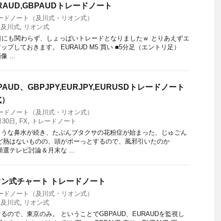
URAUD,GBPAUDトレードノート
ードノート（及川式・リオン式）
,
及川式
,
リオン式
日にも関わらず、しょっぱいトレードとなりましたｗ とりあえずエ
プしておきます。 EURAUD M5 買い ■5分足（エントリ足）
...
PAUD、GBPJPY,EURJPY,EURUSDトレードノート
式）
ードノート（及川式・リオン式）
月30日
,
FX
,
トレードノート
ような鼻水が続き、たぶんブタクサの花粉症が始まった、じゅごん
ど熱はないものの、頭がボーっとするので、風邪引いたのか
選テレビ討論＆月末な ...
リオン式チャート トレードノート
ードノート（及川式・リオン式）
,
及川式
,
リオン式
ので、東京のみ。 ということでGBPAUD、EURAUDを監視し