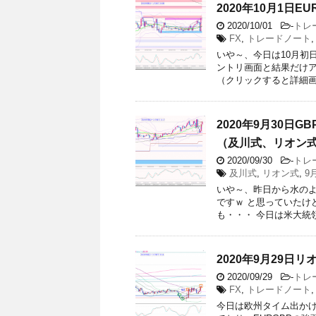
2020年10月1日E
2020/10/01
-
トレ
FX
,
トレードノート
いや～、今日は10月初
ントリ画面と結果だけアッ
（クリックすると詳細画像 
2020年9月30日GB
（及川式、リオン
2020/09/30
-
トレ
及川式
,
リオン式
,
9
いや～、昨日から水の
ですｗ と思っていたけ
も・・・ 今日は米大統領
2020年9月29日
2020/09/29
-
トレ
FX
,
トレードノート
今日は欧州タイム出かける