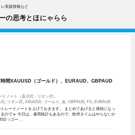
トレ実践情報など
ーの思考とほにゃらら
東京時間XAUUSD（ゴールド）、EURAUD、GBPAUD
ードノート（及川式・リオン式）
川式
,
リオン式
,
XAUUSD
,
ゴールド
,
金
,
GBPAUD
,
FX
,
EURAUD
トレードノートを上げておきます。 まとめてあげると億劫になっ
るのでｗ 今日は、雇用統計もあるので、欧州タイムはやらないか
D（ゴー ...