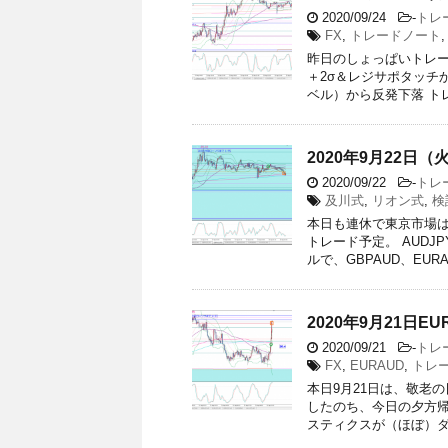
2020/09/24
-
トレ
FX
,
トレードノート
昨日のしょっぱいトレード
＋2σ＆レジサポタッチ
ベル）から反発下落 トレン
2020年9月22日（
2020/09/22
-
トレ
及川式
,
リオン式
,
検
本日も連休で東京市場は
トレード予定。 AUDJ
ルで、GBPAUD、EURA .
2020年9月21日
2020/09/21
-
トレ
FX
,
EURAUD
,
トレ
本日9月21日は、敬老
したのち、今日の夕方帰
スティクスが（ほぼ）ダイ