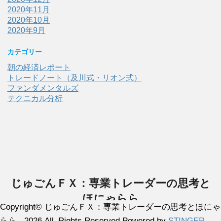
2020年11月
2020年10月
2020年9月
カテゴリー
朝の経済レポート
トレードノート（及川式・リオン式）
ファンダメンタルズ
テクニカル分析
じゅごんＦＸ：専業トレーダーの思考と
ほにゃらら
Copyright© じゅごんＦＸ：専業トレーダーの思考とほにゃ
日々の経済レポート、ファンダメンタルズ、デイトレ実践情報など
らら , 2026 All Rights Reserved Powered by
STINGER
.