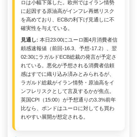
ロは小幅下落した。欧州ではイラン情勢
に起因する原油高がインフレ再燃リスク
を高めており、ECBの利下げ見通しに不
確実性を与えている。
見通し:
本日23:00にユーロ圏4月消費者信
頼感速報値（前回-16.3、予想-17.2）、翌
02:30にラガルドECB総裁の発言が予定さ
れている。悪化が予想される消費者信頼
感はすでに織り込み済みとみられるが、
ラガルド総裁がイラン情勢・原油高をイ
ンフレリスクとして言及するかが焦点。
英国CPI（15:00）が予想通りの3.3%前年
比なら、ポンドはユーロに対しても買わ
れやすい展開が想定される。