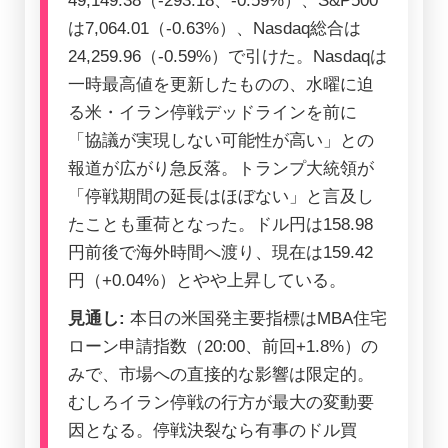
49,149.38（-293.18、-0.59%）、S&P500
は7,064.01（-0.63%）、Nasdaq総合は
24,259.96（-0.59%）で引けた。Nasdaqは
一時最高値を更新したものの、水曜に迫
る米・イラン停戦デッドラインを前に
「協議が実現しない可能性が高い」との
報道が広がり急反落。トランプ大統領が
「停戦期間の延長はほぼない」と言及し
たことも重荷となった。ドル円は158.98
円前後で海外時間へ渡り、現在は159.42
円（+0.04%）とやや上昇している。
見通し:
本日の米国発主要指標はMBA住宅
ローン申請指数（20:00、前回+1.8%）の
みで、市場への直接的な影響は限定的。
むしろイラン停戦の行方が最大の変動要
因となる。停戦決裂なら有事のドル買