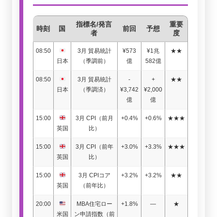
指標名/発言
重要
時刻
国
前回
予想
者
度
08:50
3月 貿易統計
¥573
¥1兆
★★
日本
（季調前）
億
582億
08:50
3月 貿易統計
-
+
★★
日本
（季調済）
¥3,742
¥2,000
億
億
15:00
3月 CPI（前月
+0.4%
+0.6%
★★★
英国
比）
15:00
3月 CPI（前年
+3.0%
+3.3%
★★★
英国
比）
15:00
3月 CPIコア
+3.2%
+3.2%
★★
英国
（前年比）
20:00
MBA住宅ロー
+1.8%
—
★
米国
ン申請指数（前