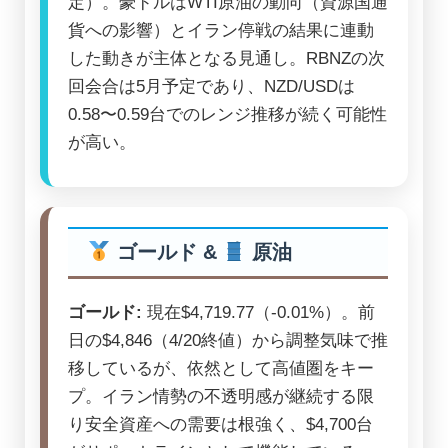
定）。豪ドルはWTI原油の動向（資源国通
貨への影響）とイラン停戦の結果に連動
した動きが主体となる見通し。RBNZの次
回会合は5月予定であり、NZD/USDは
0.58〜0.59台でのレンジ推移が続く可能性
が高い。
ゴールド &
原油
ゴールド:
現在$4,719.77（-0.01%）。前
日の$4,846（4/20終値）から調整気味で推
移しているが、依然として高値圏をキー
プ。イラン情勢の不透明感が継続する限
り安全資産への需要は根強く、$4,700台