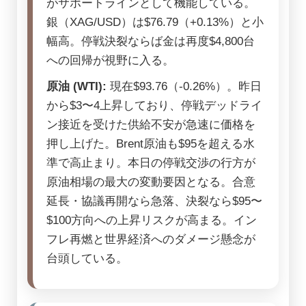
がサポートラインとして機能している。
銀（XAG/USD）は$76.79（+0.13%）と小
幅高。停戦決裂ならば金は再度$4,800台
への回帰が視野に入る。
原油 (WTI):
現在$93.76（-0.26%）。昨日
から$3〜4上昇しており、停戦デッドライ
ン接近を受けた供給不安が急速に価格を
押し上げた。Brent原油も$95を超える水
準で高止まり。本日の停戦交渉の行方が
原油相場の最大の変動要因となる。合意
延長・協議再開なら急落、決裂なら$95〜
$100方向への上昇リスクが高まる。イン
フレ再燃と世界経済へのダメージ懸念が
台頭している。