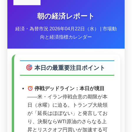
朝の経済レポート
経済・為替市況 2026年04月22日（水） | 市場動
向と経済指標カレンダー
本日の最重要注目ポイント
停戦デッドライン：本日が境目
——米・イラン停戦合意の期限が本
日（水曜）に迫る。トランプ大統領
が「延長はほぼない」と発言してお
り、決裂ならWTI原油のさらなる上
昇とリスクオフ円買いが加速する可