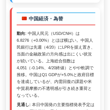
中国経済・為替
動向:
中国人民元（USD/CNH）は
6.8276（+0.00%）とほぼ横ばい。中国人
民銀行は先週（4/20）にLPRを据え置き、
当面の金融政策の方向感は出にくい状況
が続いている。上海総合指数は
4,051（-0.14%、4/20終値）とやや軟調で
推移。中国はQ1 GDPが+5.0%と政府目標
を達成しているが、内需回復の課題や米
中貿易摩擦の不透明感が引き続き重荷と
なっている。
見通し:
本日中国発の主要指標発表予定は