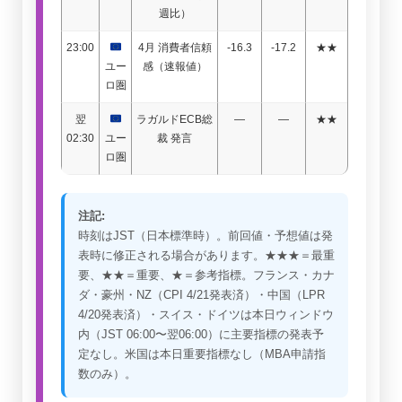
週比）
23:00
4月 消費者信頼
-16.3
-17.2
★★
ユー
感（速報値）
ロ圏
翌
ラガルドECB総
—
—
★★
02:30
ユー
裁 発言
ロ圏
注記:
時刻はJST（日本標準時）。前回値・予想値は発
表時に修正される場合があります。★★★＝最重
要、★★＝重要、★＝参考指標。フランス・カナ
ダ・豪州・NZ（CPI 4/21発表済）・中国（LPR
4/20発表済）・スイス・ドイツは本日ウィンドウ
内（JST 06:00〜翌06:00）に主要指標の発表予
定なし。米国は本日重要指標なし（MBA申請指
数のみ）。