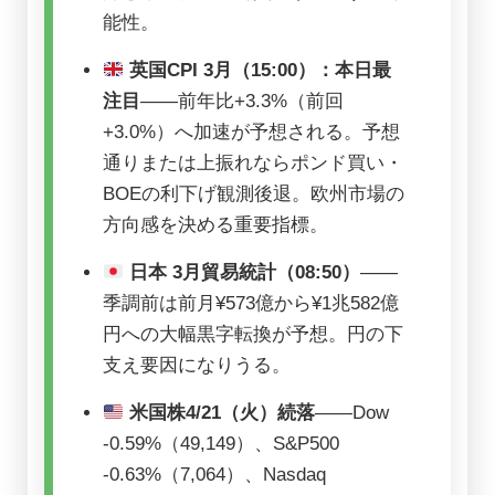
能性。
英国CPI 3月（15:00）：本日最
注目
——前年比+3.3%（前回
+3.0%）へ加速が予想される。予想
通りまたは上振れならポンド買い・
BOEの利下げ観測後退。欧州市場の
方向感を決める重要指標。
日本 3月貿易統計（08:50）
——
季調前は前月¥573億から¥1兆582億
円への大幅黒字転換が予想。円の下
支え要因になりうる。
米国株4/21（火）続落
——Dow
-0.59%（49,149）、S&P500
-0.63%（7,064）、Nasdaq