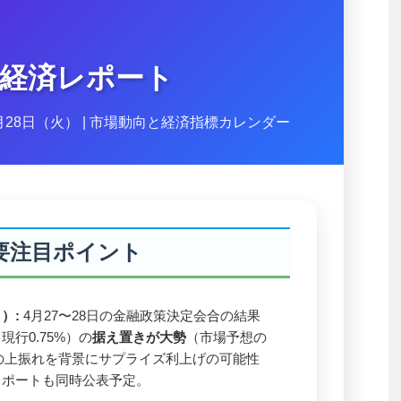
経済レポート
4月28日（火） | 市場動向と経済指標カレンダー
要注目ポイント
）:
4月27〜28日の金融政策決定会合の結果
行0.75%）の
据え置きが大勢
（市場予想の
Iの上振れを背景にサプライズ利上げの可能性
レポートも同時公表予定。