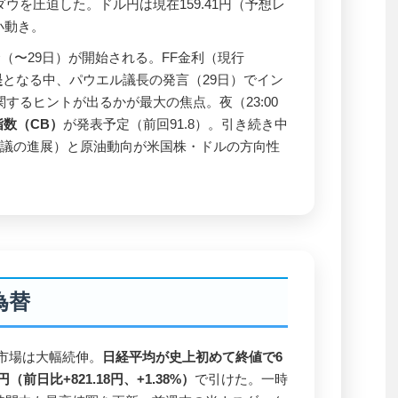
ウを圧迫した。ドル円は現在159.41円（予想レ
で小動き。
（〜29日）が開始される。FF金利（現行
提
となる中、パウエル議長の発言（29日）でイン
するヒントが出るかが最大の焦点。夜（23:00
数（CB）
が発表予定（前回91.8）。引き続き中
協議の進展）と原油動向が米国株・ドルの方向性
為替
京市場は大幅続伸。
日経平均が史上初めて終値で6
円（前日比+821.18円、+1.38%）
で引けた。一時