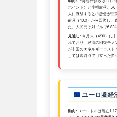
動向:
上海総合指数は4月24日（
ポイント）と小幅続落。米
大に直結するとの懸念が重
前月（49.0）から回復し
た。人民元は対ドルで6.824
見通し:
今月末（4/30）に
れており、経済の回復モメ
が中国のエネルギーコスト
しては現時点で目立った変
ユーロ圏経
動向:
ユーロドルは現在1.17