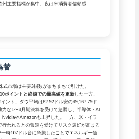
）と欧州主要指標が集中。夜は米消費者信頼感
為替
国株式市場は主要3指数がまちまちで引けた。
,887.10ポイントと終値での最高値を更新
した一方、
8ポイント、ダウ平均は62.92ドル安の49,167.79ド
力な1〜3月期決算を受けて急騰し、半導体・AI
vidiaやAmazonも上昇した。一方、米・イラ
で行われるとの報道を受けてリスク選好が高まる
が一時107ドル台に急騰したことでエネルギー価