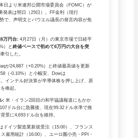
本日より米連邦公開市場委員会（FOMC）が
果発表は明日（29日）。FF金利（現行
が大勢で、声明文とパウエル議長の発言内容が焦
6万円台:
4月27日（月）の東京市場で日経平
38%）と
終値ベースで初めて6万円の大台を突
が牽引した。
daqが24,887（+0.20%）と終値最高値を更新
158（-0.10%）と小幅安、Dowは
%）と続落。インテル好決算が半導体株を押し上げ、原
念を喚起。
ル:
米・イラン2回目の和平協議報道にもかか
107ドル台に急騰後、現在99.32ドル水準で推
景に4,693ドル台を維持。
はドイツ製造業新規受注（15:00）、フランス
スイス雇用統計（16:00）、ユーロ圏小売・PPI・