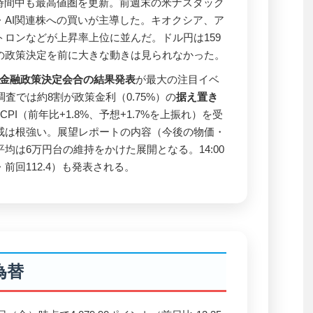
取引時間中も最高値圏を更新。前週末の米ナスダック
・AI関連株への買いが主導した。キオクシア、ア
ロンなどが上昇率上位に並んだ。ドル円は159
の政策決定を前に大きな動きは見られなかった。
金融政策決定会合の結果発表
が最大の注目イベ
査では約8割が政策金利（0.75%）の
据え置き
PI（前年比+1.8%、予想+1.7%を上振れ）を受
戒は根強い。展望レポートの内容（今後の物価・
均は6万円台の維持をかけた展開となる。14:00
前回112.4）も発表される。
為替