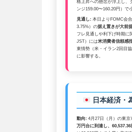
格上昇への懸念が浮上し、ダ
ンジ159.00〜160.20円）
見通し:
本日よりFOMC会合
3.75%）の
据え置きが大前
フレ見通しや利下げ時期に関
JST）には
米消費者信頼感指
東情勢（米・イラン2回目
に影響する。
日本経済・
動向:
4月27日（月）の東
万円台に到達し、60,537.36