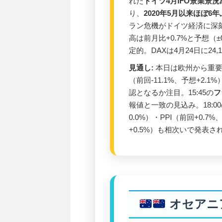
れた
ドイツ4月IFO景業景況感
り、
2020年5月以来ほぼ6
ラン危機がドイツ経済に深
高は前月比+0.7%と予想（
定的。DAXは4月24日に24,
見通し:
本日は欧州から重要指
（前回-11.1%、予想+2
認となるか注目。15:45の
フ
報値と一致の見込み。18:0
0.0%）・PPI（前回+0.7
+0.5%）も相次いで発表さ
オセアニ