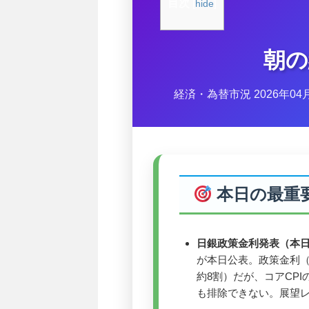
目次
[
hide
]
朝の
経済・為替市況 2026年0
本日の最重
日銀政策金利発表（本日
が本日公表。政策金利（現
約8割）だが、コアCP
も排除できない。展望