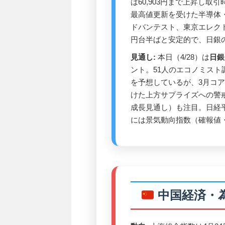
は60,903円まで上昇し
最高値更新を受けた半導体
ドバンテスト、東京エレクト
円台半ばと安定的で、日銀
見通し:
本日（4/28）は
日銀
ント。51人のエコノミスト調
を予想しているが、3月コアC
けた上方サプライズへの警
成長見通し）も注目。日経平
には景気動向指数（確報値・
中国経済・