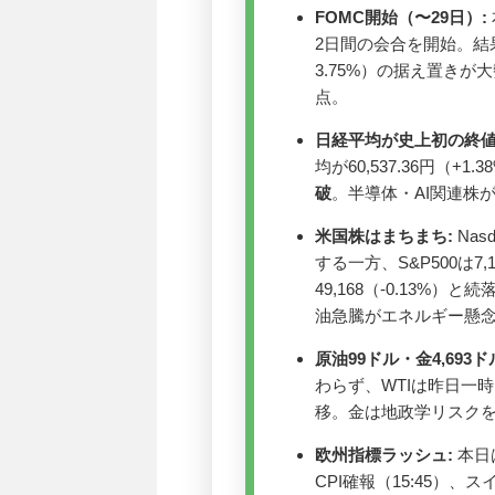
FOMC開始（〜29日）:
2日間の会合を開始。結
3.75%）の据え置き
点。
日経平均が史上初の終値
均が60,537.36円（+1.
破
。半導体・AI関連株
米国株はまちまち:
Nas
する一方、S&P500は7,
49,168（-0.13
油急騰がエネルギー懸
原油99ドル・金4,693ド
わらず、WTIは昨日一時
移。金は地政学リスクを背
欧州指標ラッシュ:
本日
CPI確報（15:45）、