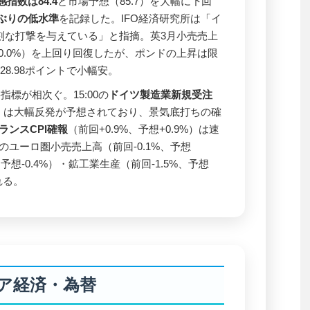
指数は84.4
と市場予想（85.7）を大幅に下回
年ぶりの低水準
を記録した。IFO経済研究所は「イ
刻な打撃を与えている」と指摘。英3月小売売上
±0.0%）を上回り回復したが、ポンドの上昇は限
128.98ポイントで小幅安。
標が相次ぐ。15:00の
ドイツ製造業新規受注
.1%）は大幅反発が予想されており、景気底打ちの確
ランスCPI確報
（前回+0.9%、予想+0.9%）は速
0のユーロ圏小売売上高（前回-0.1%、予想
%、予想-0.4%）・鉱工業生産（前回-1.5%、予想
れる。
ア経済・為替