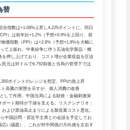
為替
合指数は+1.08%上昇し4,225ポイントに。同日
PI）は前年比+1.2%（予想+0.9%を上回り、前
物価指数（PPI）は+2.8%（予想+1.8%を大幅に
揃って上振れ。中東紛争に伴う石油化学製品・燃
格を押し上げており、コスト増が企業収益を圧迫
民元は対ドルで6.792前後と当局の管理下でほ
4,350ポイントのレンジを想定。PPIの急上昇
コスト高騰の実態を示すが、個人消費の改善
ス材料として作用。中国当局による財政・金融刺激策
サポート期待が下値を支える。リスクシナリオ：
、および原油高止まりによる製造業コスト悪化。
から中国訪問・習近平主席との会談を予定してお
幅広い議題）、これが対中関係の方向感を左右す