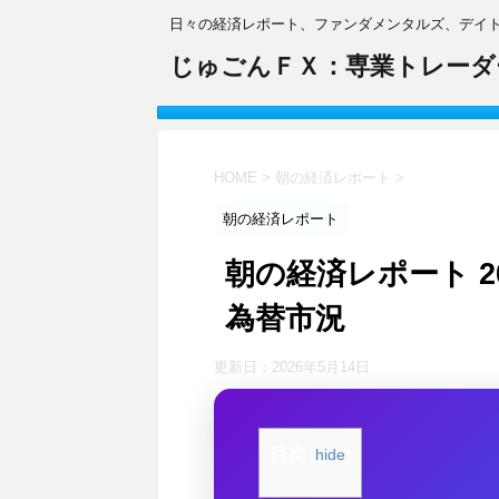
日々の経済レポート、ファンダメンタルズ、デイ
じゅごんＦＸ：専業トレーダ
HOME
>
朝の経済レポート
>
朝の経済レポート
朝の経済レポート 20
為替市況
更新日：
2026年5月14日
目次
[
hide
]