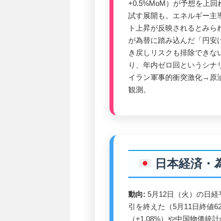
+0.5%MoM）が予想を上
試す展開も。エネルギー主導
ト上昇が反映されるとみら
が為替に踏み込んだ「円安け
き戻しリスクも排除できな
り、年内ゼロ回というシナ
イラン軍事的衝突激化→原
観測。
日本経済・
動向:
5月12日（火）の日経平
引を終えた（5月11日終値6
（+1.08%）や中国物価