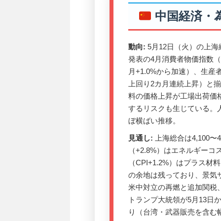
中国経済・
動向:
5月12日（火）の上海総
発表の4月消費者物価指数（C
月+1.0%から加速）、生産者
上回り2カ月連続上昇）と
料の価格上昇が工場出荷価
するリスクも生じている。人
ぼ横ばい推移。
見通し:
上海総合は4,100〜
（+2.8%）はエネルギー
（CPI+1.2%）はプラ
の余地は残っており、景気
米中対立の再燃と追加関税
トランプ大統領が5月13日
り（台湾・武器販売を含む