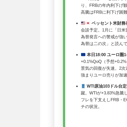
り、FRBの年内利下げ観
高騰はFRBに利下げ困
ベッセント米財務
会談予定。1月に「日米
為替発言への警戒が強
為替は二の次」と読ん
本日18:00 ユーロ圏
+0.1%QoQ（予想+
景気の回復が失速。2次
強まりユーロ売りが加
WTI原油103ドル台定
蹴。WTIが+3.83%
フレを下支えしFRB・
チの状況。