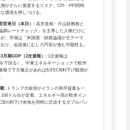
測がさらに後退するリスク。CPI・PPI同時
難な環境を押しつける。
長官来日（本日）:
高市首相・片山財務相と
協調レートチェック」を主導した人物だけに
いが、市場は「米国債・財政論議が主テーマ、
でおり、会談後にむしろ円安が進む可能性も。
1-3月期GDP（2次速報）:
1次速報は
0.2%を下回る）。中東エネルギーショックで欧州
速報で下方修正があれば6月ECB利下げ観測が
速。
着:
トランプ大統領がイランの和平提案を一
急騰し100ドル台が定着。エネルギー高が欧米イン
ECBの利下げ余地を同時に圧迫するダブルパン