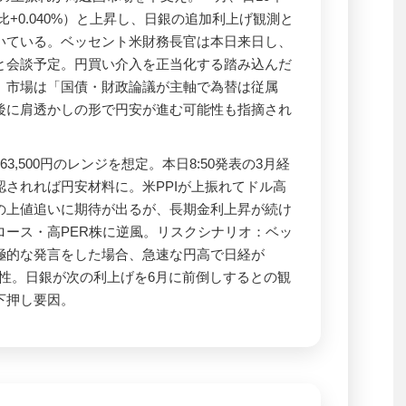
日比+0.040%）と上昇し、日銀の追加利上げ観測と
いている。ベッセント米財務長官は本日来日し、
と会談予定。円買い介入を正当化する踏み込んだ
、市場は「国債・財政論議が主軸で為替は従属
後に肩透かしの形で円安が進む可能性も指摘され
〜63,500円のレンジを想定。本日8:50発表の3月経
されれば円安材料に。米PPIが上振れてドル高
の上値追いに期待が出るが、長期金利上昇が続け
ロース・高PER株に逆風。リスクシナリオ：ベッ
極的な発言をした場合、急速な円高で日経が
可能性。日銀が次の利上げを6月に前倒しするとの観
下押し要因。