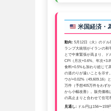
米国経済・
動向:
5月12日（火）のドル円
ランプ大統領がイランの和
とで中東緊張が高まり、ドル
CPI（月次+0.6%、年次+
食料+0.5%も加わり総じて高
の道のりが遠いことを示す。株式市
ウが+0.02%（49,609
万件（予想405万件をわず
から小幅改善）。販売価格
の高止まりと合わせて住宅
見通し:
ドル円は156〜159