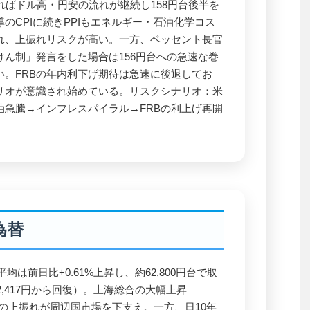
回ればドル高・円安の流れが継続し158円台後半を
のCPIに続きPPIもエネルギー・石油化学コス
れ、上振れリスクが高い。一方、ベッセント長官
ん制」発言をした場合は156円台への急速な巻
い。FRBの年内利下げ期待は急速に後退してお
リオが意識され始めている。リスクシナリオ：米
油急騰→インフレスパイラル→FRBの利上げ再開
為替
均は前日比+0.61%上昇し、約62,800円台で取
2,417円から回復）。上海総合の大幅上昇
統計の上振れが周辺国市場を下支え。一方、日10年