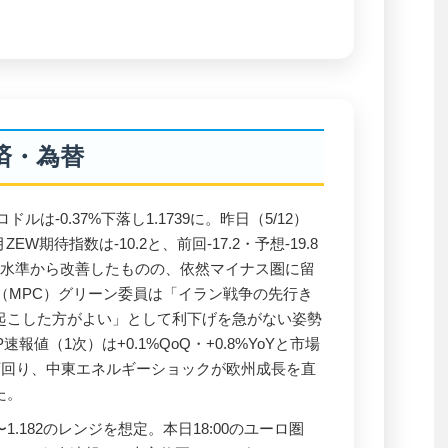
済・為替
ルは-0.37%下落し1.1739に。昨日（5/12）
EW期待指数は-10.2と、前回-17.2・予想-19.8
低水準から改善したものの、依然マイナス圏に留
（MPC）グリーン委員は「イラン戦争の先行き
起こした方がよい」として利下げを急がない姿勢
速報値（1次）は+0.1%QoQ・+0.8%YoYと市場
）を下回り、中東エネルギーショックが欧州成長を直
た。
〜1.182のレンジを想定。本日18:00のユーロ圏