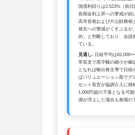
国債利回りは2.523%（前
長期金利上昇への警戒が続
高市首相および片山財務相
発言への警戒がくすぶるが
的」と判断しており、会談
ている。
見通し:
日経平均は62,000
常収支で黒字幅の縮小が確認
となれば輸出株主導で日経
ばバリュエーション面でグ
セント長官が協調介入に積
1,000円超の下落となる
測が浮上した場合も相場の