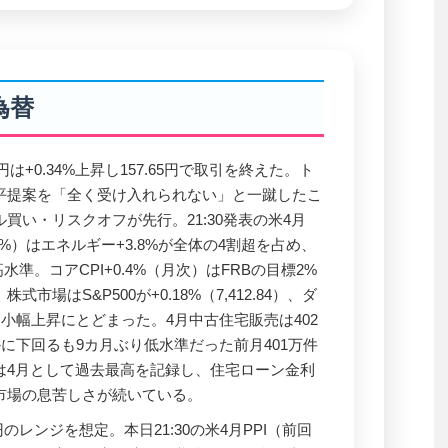
為替
は+0.34%上昇し157.65円で取引を終えた。ト
平提案を「全く受け入れられない」と一蹴したこ
買い・リスクオフが先行。21:30発表の米4月
3.8%）はエネルギー+3.8%が全体の4割超を占め、
水準。コアCPI+0.4%（月次）はFRBの目標2%
場はS&P500が+0.18%（7,412.84）、ダ
.16）と小幅上昇にとどまった。4月中古住宅販売は402
かに下回るも9カ月ぶり低水準だった前月401万件
は4月として過去最高を記録し、住宅ローン金利
市場の息苦しさが続いている。
円のレンジを想定。本日21:30の米4月PPI（前回