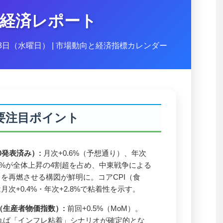
経済レポート
13日（水曜日） | 市場動向と経済指標カレンダー
要注目ポイント
30発表済み）:
月次+0.6%（予想通り）、年次
3.8%が全体上昇の4割超を占め、中東戦争による
を再燃させる構図が鮮明に。コアCPI（食
次+0.4%・年次+2.8%で粘着性を示す。
PI（生産者物価指数）:
前回+0.5%（MoM）。
昇すれば「インフレ粘着」シナリオが確定的とな