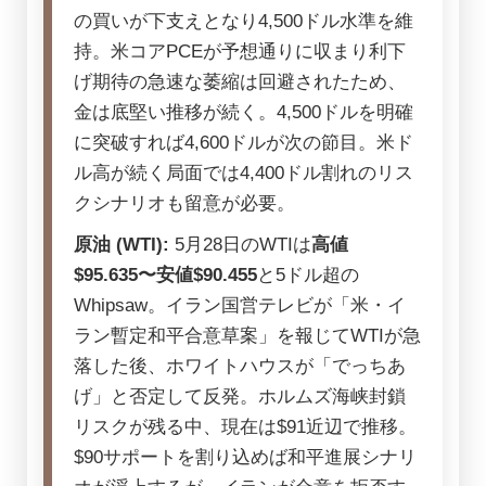
の買いが下支えとなり4,500ドル水準を維
持。米コアPCEが予想通りに収まり利下
げ期待の急速な萎縮は回避されたため、
金は底堅い推移が続く。4,500ドルを明確
に突破すれば4,600ドルが次の節目。米ド
ル高が続く局面では4,400ドル割れのリス
クシナリオも留意が必要。
原油 (WTI):
5月28日のWTIは
高値
$95.635〜安値$90.455
と5ドル超の
Whipsaw。イラン国営テレビが「米・イ
ラン暫定和平合意草案」を報じてWTIが急
落した後、ホワイトハウスが「でっちあ
げ」と否定して反発。ホルムズ海峡封鎖
リスクが残る中、現在は$91近辺で推移。
$90サポートを割り込めば和平進展シナリ