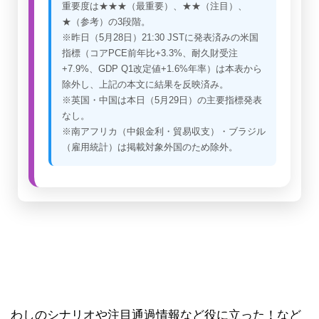
重要度は★★★（最重要）、★★（注目）、
★（参考）の3段階。
※昨日（5月28日）21:30 JSTに発表済みの米国
指標（コアPCE前年比+3.3%、耐久財受注
+7.9%、GDP Q1改定値+1.6%年率）は本表から
除外し、上記の本文に結果を反映済み。
※英国・中国は本日（5月29日）の主要指標発表
なし。
※南アフリカ（中銀金利・貿易収支）・ブラジル
（雇用統計）は掲載対象外国のため除外。
わしのシナリオや注目通過情報など役に立った！など