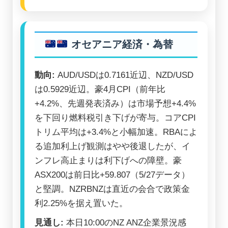
オセアニア経済・為替
動向:
AUD/USDは0.7161近辺、NZD/USD
は0.5929近辺。豪4月CPI（前年比
+4.2%、先週発表済み）は市場予想+4.4%
を下回り燃料税引き下げが寄与。コアCPI
トリム平均は+3.4%と小幅加速。RBAによ
る追加利上げ観測はやや後退したが、イ
ンフレ高止まりは利下げへの障壁。豪
ASX200は前日比+59.807（5/27データ）
と堅調。NZRBNZは直近の会合で政策金
利2.25%を据え置いた。
見通し:
本日10:00のNZ ANZ企業景況感