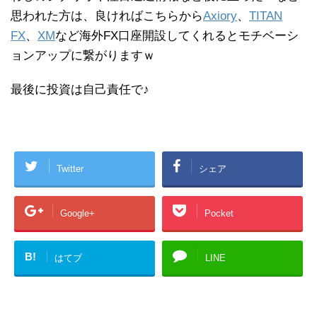
思われた方は、良ければこちらから
Axiory
、
TITAN
FX
、
XM
など海外FX口座開設してくれるとモチベーシ
ョンアップに繋がりますｗ
最後に投資は自己責任で♪
Twitter
シェア
Google+
Pocket
B!
はてブ
LINE