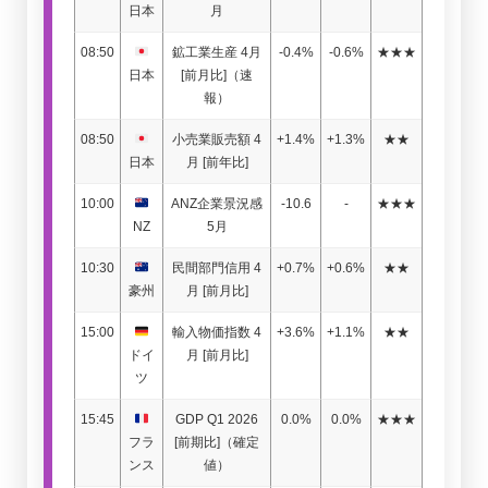
日本
月
08:50
鉱工業生産 4月
-0.4%
-0.6%
★★★
日本
[前月比]（速
報）
08:50
小売業販売額 4
+1.4%
+1.3%
★★
日本
月 [前年比]
10:00
ANZ企業景況感
-10.6
-
★★★
NZ
5月
10:30
民間部門信用 4
+0.7%
+0.6%
★★
豪州
月 [前月比]
15:00
輸入物価指数 4
+3.6%
+1.1%
★★
ドイ
月 [前月比]
ツ
15:45
GDP Q1 2026
0.0%
0.0%
★★★
フラ
[前期比]（確定
ンス
値）