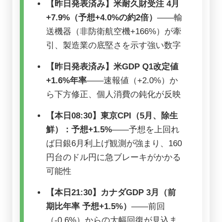
【昨日発表済み】米耐久財受注 4月
+7.9%（予想+4.0%の約2倍）
――輸
送機器（非防衛航空機+166%）が牽
引、製造業の底堅さを示す強い数字
【昨日発表済み】米GDP Q1改定値
+1.6%年率
――速報値（+2.0%）か
ら下方修正、個人消費の鈍化が反映
【本日08:30】東京CPI（5月、除生
鮮）：予想+1.5%
――予想を上回れ
ば日銀6月利上げ観測が強まり、160
円台のドル円に急ブレーキがかかる
可能性
【本日21:30】カナダGDP 3月（前
期比年率 予想+1.5%）
――前回
（-0.6%）からの大幅回復が見込ま