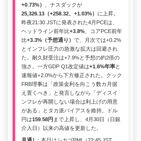
+0.73%）
、ナスダックが
25,326.13（+258.32、+1.03%）
に上昇。
昨夜21:30 JSTに発表された4月PCEは、
ヘッドライン前年比
+3.8%
、コアPCE前年
比
+3.3%（予想通り）
で、月次では+0.2%
とインフレ圧力の急激な拡大は回避され
た。耐久財受注は+7.9%と予想の約2倍の
強さ。一方GDP Q1改定値は
+1.6%年率
と
速報値+2.0%から下方修正された。クック
FRB理事は「政策金利を向こう数カ月据
え置くべき」と発言しながら「ディスイ
ンフレが再開しない場合は利上げの用意
がある」とタカ派バイアスを維持。ドル
円は
159.58円
まで上昇し、4月30日（日銀
介入日）以来の高値を更新した。
見通し:
本日はシカゴPMI（22:45 JST、