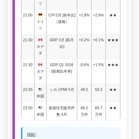
ツ
21:00
CPI 5月 [前年比]
+2.9%
+2.9%
★★
ドイ
（速報）
ツ
21:30
GDP 3月 [前月
+0.2%
+0.1%
★★★
カナ
比]
ダ
21:30
GDP Q1 2026
-0.6%
+1.5%
★★★
カナ
[前期比年率]
ダ
22:45
シカゴPMI 5月
49.2
50.3
★★
米国
23:00
新築住宅販売件
68.2
66.7
★★
米国
数 4月
万件
万件
注記: