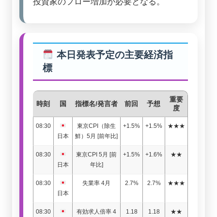
投資家のフロー増加が必要となる。
本日発表予定の主要経済指
標
重要
時刻
国
指標名/発言者
前回
予想
度
08:30
東京CPI（除生
+1.5%
+1.5%
★★★
日本
鮮）5月 [前年比]
08:30
東京CPI 5月 [前
+1.5%
+1.6%
★★
日本
年比]
08:30
失業率 4月
2.7%
2.7%
★★★
日本
08:30
有効求人倍率 4
1.18
1.18
★★