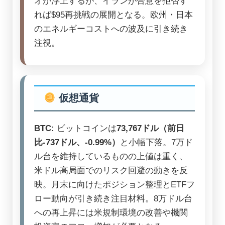
オが浮上するが、イランが合意を拒否す
れば$95再挑戦の展開となる。欧州・日本
のエネルギーコストへの波及に引き続き
注視。
仮想通貨
BTC:
ビットコインは
73,767ドル（前日
比-737ドル、-0.99%）
と小幅下落。7万ド
ル台を維持しているものの上値は重く、
米ドル高局面でのリスク回避の動きを反
映。月末に向けたポジション整理とETFフ
ロー動向が引き続き注目材料。8万ドル台
への再上昇には米規制環境の改善や機関