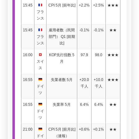
15:45
CPI 5月 [前年比]
+2.2%
+2.5%
★★★
フラ
ンス
15:45
雇用者数（民間
-0.1%
-0.1%
★★
フラ
部門） Q1 [前期
ンス
比]
16:00
KOF先行指数 5
97.9
98.0
★★★
スイ
月
ス
16:55
失業者数 5月
+20.0
+10.0
★★★
ドイ
千人
千人
ツ
16:55
失業率 5月
6.4%
6.4%
★★
ドイ
ツ
21:00
CPI 5月 [前月比]
+0.6%
+0.1%
★★
ドイ
（速報）