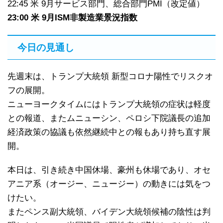
22:45 米 9月サービス部門、総合部門PMI（改定値）
23:00 米 9月ISM非製造業景況指数
今日の見通し
先週末は、トランプ大統領 新型コロナ陽性でリスクオ
フの展開。
ニューヨークタイムにはトランプ大統領の症状は軽度
との報道、またムニューシン、ペロシ下院議長の追加
経済政策の協議も依然継続中との報もあり持ち直す展
開。
本日は、引き続き中国休場、豪州も休場であり、オセ
アニア系（オージー、ニュージー）の動きには気をつ
けたい。
またペンス副大統領、バイデン大統領候補の陰性は判