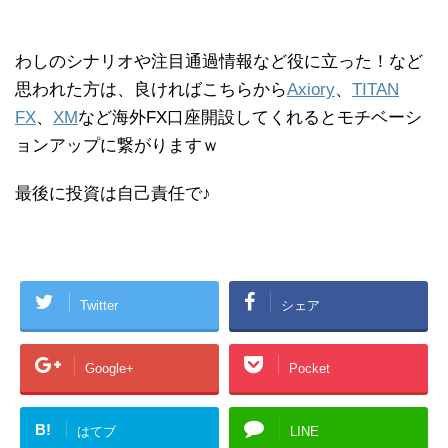
わしのシナリオや注目通過情報など役に立った！など
思われた方は、良ければこちらから
Axiory
、
TITAN
FX
、
XM
など海外FX口座開設してくれるとモチベーシ
ョンアップに繋がりますｗ
最後に投資は自己責任で♪
Twitter
シェア
Google+
Pocket
B!
はてブ
LINE