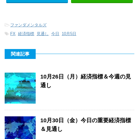
-
ファンダメンタルズ
-
FX
,
経済指標
,
見通し
,
今日
,
10月5日
関連記事
10月26日（月）経済指標＆今週の見
通し
10月30日（金）今日の重要経済指標
＆見通し