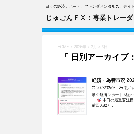
日々の経済レポート、ファンダメンタルズ、デイ
じゅごんＦＸ：専業トレーダ
HOME
>
2026年
>
2月
>
6日
「 日別アーカイブ：2
経済・為替市況 20
2026/02/06
-
朝の
朝の経済レポート 経済・
ー
本日の最重要注目ポ
前回0.82万 ...