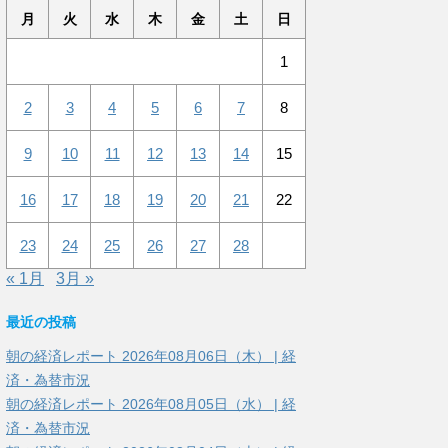
月
火
水
木
金
土
日
1
2
3
4
5
6
7
8
9
10
11
12
13
14
15
16
17
18
19
20
21
22
23
24
25
26
27
28
« 1月
3月 »
最近の投稿
朝の経済レポート 2026年08月06日（木） | 経
済・為替市況
朝の経済レポート 2026年08月05日（水） | 経
済・為替市況