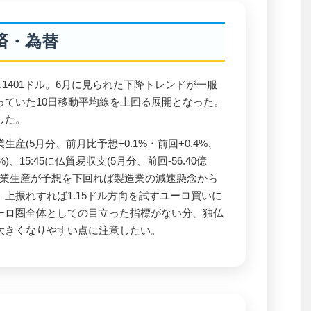
済・為替
1.1401ドル。6月に見られた下降トレンドが一服
っていた10日移動平均線を上回る展開となった。
した。
業生産(5月分、前月比予想+0.1%・前回+0.4%、
%)、15:45に仏貿易収支(5月分、前回-56.40億
工業生産が予想を下回れば製造業の減速懸念から
上振れすれば1.15ドル方向を試すユーロ買いに
ーロ圏全体としての目立った指標がない分、独仏
大きくなりやすい点に注意したい。