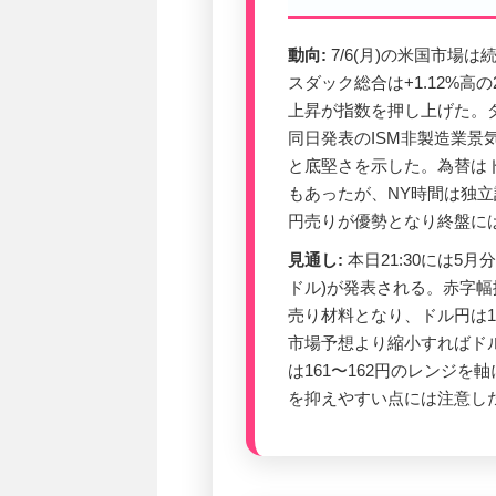
動向:
7/6(月)の米国市場は続伸
スダック総合は+1.12%高の
上昇が指数を押し上げた。ダウ
同日発表のISM非製造業景気
と底堅さを示した。為替はド
もあったが、NY時間は独
円売りが優勢となり終盤には1
見通し:
本日21:30には5月分
ドル)が発表される。赤字
売り材料となり、ドル円は1
市場予想より縮小すればドル
は161〜162円のレンジを
を抑えやすい点には注意し