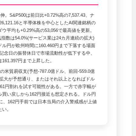
。S&P500は前日比+0.72%高の7,537.43、ナ
26,121.16と半導体株を中心としたAI関連銘柄の
平均も+0.29%高の53,056で最高値を更新。
指数は54.0%(サービス業は24カ月連続の拡大)
ル円が欧州時間に160.460円まで下落する場面
立記念日の振替休日で市場流動性が低下する中、
61.397円まで上昇した。
の米貿易収支(予想-787.0億ドル、前回-559.0億
幅拡大が予想通り、またはそれ以上となればドル
61円割れを試す可能性がある。一方で赤字幅が
買い戻しから162円接近も想定される。ドル円
軸に、162円手前では日本当局の介入警戒感が上値
たい。