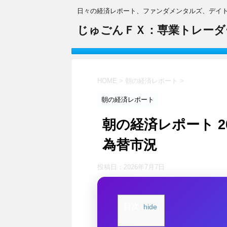
日々の経済レポート、ファンダメンタルズ、デイ
じゅごんＦＸ：専業トレーダ
HOME
>
朝の経済レポート
>
朝の経済レポート
朝の経済レポート 20
為替市況
投稿日：
2026年7月7日
目次
[
hide
]