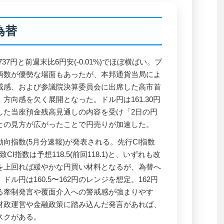
為替
737円と前週末比6円安(-0.01%)でほぼ横ばい。プ
柄数が優勢な場面もあったが、本邦通貨当局によ
戒感、および参議院決算委員会に出席した高市首
方向感を欠く展開となった。ドル円は161.30円
した当座預金残高見通しの内容を受け「2日の円
との見方が広がったことで円売りが加速した。
気動向指数(5月分速報)が発表される。先行CI指数
、一致CI指数は予想118.5(前回118.1)と、いずれも改
を上回れば緩やかな円買い材料となるが、為替へ
ル円は160.5〜162円のレンジを想定。162円
る牽制発言や覆面介入への警戒感が強まりやす
財政運営や金融政策に踏み込んだ発言があれば、
スクがある。