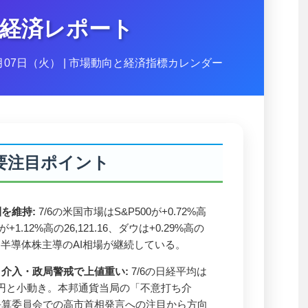
経済レポート
7月07日（火） | 市場動向と経済指標カレンダー
要注目ポイント
を維持:
7/6の米国市場はS&P500が+0.72%高
が+1.12%高の26,121.16、ダウは+0.29%高の
昇。半導体株主導のAI相場が継続している。
介入・政局警戒で上値重い:
7/6の日経平均は
37円と小動き。本邦通貨当局の「不意打ち介
決算委員会での高市首相発言への注目から方向