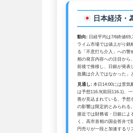
日本経済・
動向:
日経平均は7/6終値69,
ライム市場では値上がり銘
る「不意打ち介入」への警
相の発言内容への注目から、
前後で推移し、日銀が発表
急騰は介入ではなかった」
見通し:
本日14:00には景
は予想116.9(前回116.1)
善が見込まれている。予想
の影響は限定的とみられる。ド
接近では財務省・日銀によ
く、高市首相の国会答弁で
円売りが一段と加速するリ