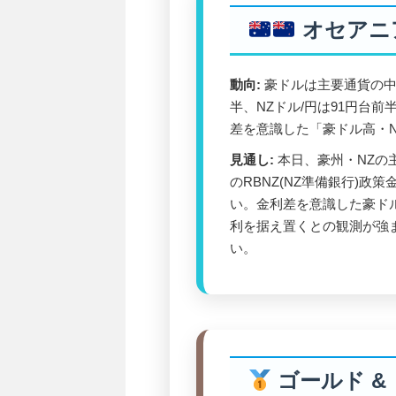
オセアニ
動向:
豪ドルは主要通貨の中
半、NZドル/円は91円台前半で
差を意識した「豪ドル高・
見通し:
本日、豪州・NZの
のRBNZ(NZ準備銀行)
い。金利差を意識した豪ドル
利を据え置くとの観測が強
い。
ゴールド &