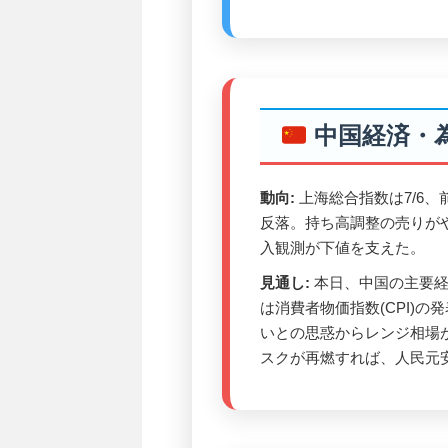
中国経済・
動向:
上海総合指数は7/6、前営
反落。持ち高調整の売りが
入観測が下値を支えた。
見通し:
本日、中国の主要経
は消費者物価指数(CPI)
いとの思惑からレンジ相場
スクが再燃すれば、人民元