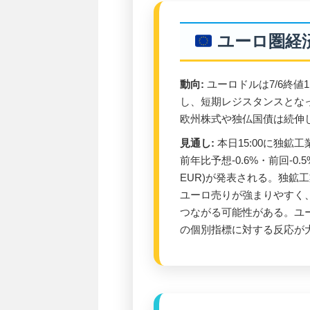
ユーロ圏経
動向:
ユーロドルは7/6終値
し、短期レジスタンスとな
欧州株式や独仏国債は続伸
見通し:
本日15:00に独鉱工
前年比予想-0.6%・前回-0.5
EUR)が発表される。独鉱
ユーロ売りが強まりやすく、
つながる可能性がある。ユ
の個別指標に対する反応が