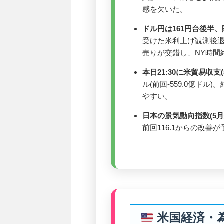
感を欠いた。
ドル円は161円台後半
受けた米利上げ観測後
売りが交錯し、NY時間終
本日21:30に米貿易収支(
ル(前回-559.0億ド
やすい。
日本の景気動向指数(5月分
前回116.1からの改善
米国経済・