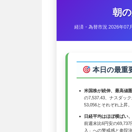
朝の
経済・為替市況 2026年0
本日の最重
米国株が続伸、最高値圏
の7,537.43、ナスダック
53,056とそれぞれ上
日経平均はほぼ横ばい、
前週末比6円安の69,7
入」への警戒感と参院