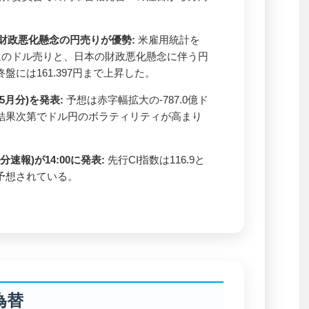
、財政悪化懸念の円売りが優勢:
米雇用統計を
退のドル売りと、日本の財政悪化懸念に伴う円
盤には161.397円まで上昇した。
5月分)を発表:
予想は赤字幅拡大の-787.0億ド
ル)。結果次第でドル円のボラティリティが高まり
速報)が14:00に発表:
先行CI指数は116.9と
が予想されている。
為替