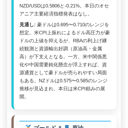
NZD/USDは0.5806と-0.21%。本日のオセ
アニア主要経済指標発表はなし。
見通し:
豪ドルは0.695〜0.710のレンジを
想定。米CPI上振れによるドル高圧力が豪
ドルの上値を抑えるが、RBAの利上げ継
続観測と資源輸出好調（原油高・金属
高）が下支えとなる。一方、米中関係悪
化や中国需要鈍化懸念が浮上すれば、資
源通貨として豪ドルが売られやすい局面
もある。NZドルは0.575〜0.585のレンジ
推移が見込まれ、本日は米CPI頼みの展
開。