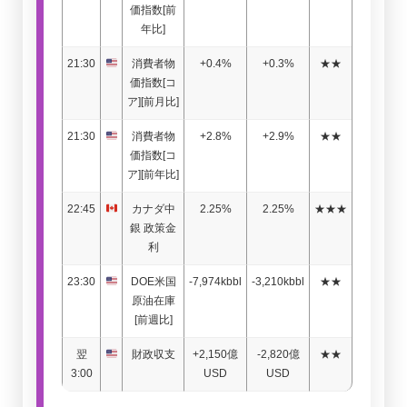
価指数[前
年比]
21:30
消費者物
+0.4%
+0.3%
★★
価指数[コ
ア][前月比]
21:30
消費者物
+2.8%
+2.9%
★★
価指数[コ
ア][前年比]
22:45
カナダ中
2.25%
2.25%
★★★
銀 政策金
利
23:30
DOE米国
-7,974kbbl
-3,210kbbl
★★
原油在庫
[前週比]
翌
財政収支
+2,150億
-2,820億
★★
3:00
USD
USD