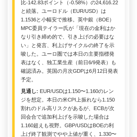
比-142.83ポイント（-0.58%）の24,616.22
と続落。ユーロドル（EUR/USD）は
1.1536と小幅安で推移。英中銀（BOE）
MPC委員テイラー氏が「現在の金利はか
なり引き締め的で、引き上げの必要はな
い」と発言、利上げサイクルの終了を示
唆した。ユーロ圏では本日の主要指標発
表はなく、独工業生産（前日6/9発表）も
確認済み。英国の月次GDPは6月12日発表
予定。
見通し:
EUR/USDは1.150〜1.160のレン
ジを想定。本日の米CPI上振れなら1.150
割れのドル高リスクがあるが、ECBが次
回会合で追加利上げを示唆した場合は
1.160超えも視野。GBP/USDはBOEの利
上げ終了観測でやや上値が重く、1.330〜