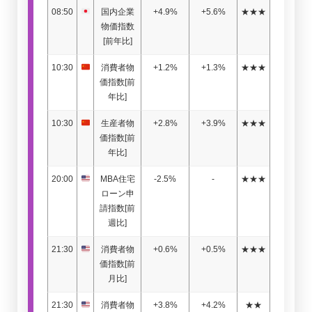
08:50
国内企業
+4.9%
+5.6%
★★★
物価指数
[前年比]
10:30
消費者物
+1.2%
+1.3%
★★★
価指数[前
年比]
10:30
生産者物
+2.8%
+3.9%
★★★
価指数[前
年比]
20:00
MBA住宅
-2.5%
-
★★★
ローン申
請指数[前
週比]
21:30
消費者物
+0.6%
+0.5%
★★★
価指数[前
月比]
21:30
消費者物
+3.8%
+4.2%
★★