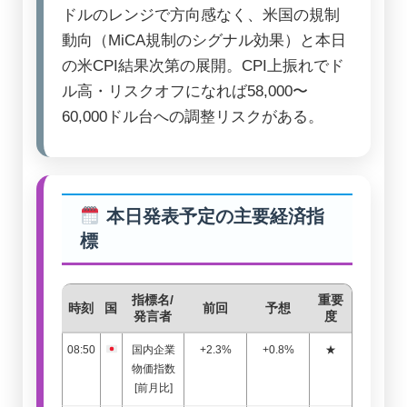
ドルのレンジで方向感なく、米国の規制
動向（MiCA規制のシグナル効果）と本日
の米CPI結果次第の展開。CPI上振れでド
ル高・リスクオフになれば58,000〜
60,000ドル台への調整リスクがある。
本日発表予定の主要経済指
標
指標名/
重要
時刻
国
前回
予想
発言者
度
08:50
国内企業
+2.3%
+0.8%
★
物価指数
[前月比]