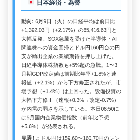
日本経済・為替
動向:
6月9日（火）の日経平均は前日比
+1,392.03円（+2.17%）の65,416.63円と
大幅反発。SOX急騰を受けた半導体・AI
関連株への資金回帰とドル円160円台の円
安が輸出企業の業績期待を押し上げた。
日経半導体株指数も+5%超の急騰。1〜3
月期GDP改定値は前期比年率+1.8%と速
報値（+2.1%）から下方修正されたが、市
場予想（+1.4%）は上回った。設備投資の
大幅下方修正（速報+0.3%→改定-0.7%）
が内需の弱さを示している。本日08:50に
は5月国内企業物価指数（前年比予想
+5.6%）が発表される。
見通し:
ドル円は159.60〜160.70円のレン