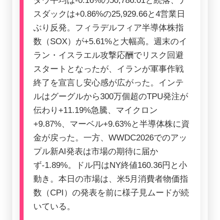
ダウ平均は-0.16%の50,786.01と続落、ナ
スダックは+0.86%の25,929.66と4営業日
ぶり反発。フィラデルフィア半導体株指
数（SOX）が+5.61%と大幅高。週末のイ
ラン・イスラエル攻撃応酬でリスク回避
スタートとなったが、イランが軍事作戦
終了を宣言し安心感が広がった。インテ
ルはグーグルから300万個超のTPU発注が
伝わり+11.19%急騰、マイクロン
+9.87%、マーベル+9.63%と半導体株に資
金が戻った。一方、WWDC2026でのアッ
プル新AI発表は市場の期待に届か
ず-1.89%。ドル円はNY終値160.36円と小
動き。本日の市場は、米5月消費者物価指
数（CPI）の発表を前に様子見ムードが続
いている。