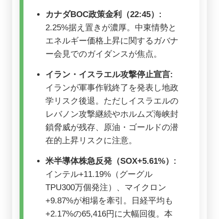
カナダBOC政策金利（22:45）:
2.25%据え置きが濃厚。中東情勢と
エネルギー価格上昇に関するガバナ
ー会見でのガイダンスが焦点。
イラン・イスラエル攻撃停止宣言:
イランが軍事作戦終了を発表し地政
学リスク後退。ただしイスラエルの
レバノン攻撃継続やホルムズ海峡封
鎖脅威が残存、原油・ゴールドの潜
在的上昇リスクに注意。
米半導体株急反発（SOX+5.61%）:
インテル+11.19%（グーグル
TPU300万個発注）、マイクロン
+9.87%が相場を牽引。日経平均も
+2.17%の65,416円に大幅回復。本