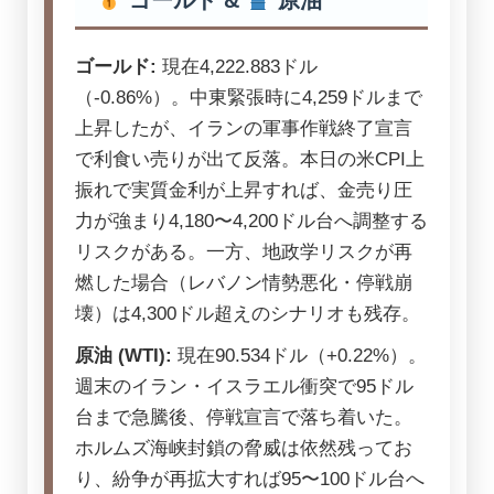
ゴールド &
原油
ゴールド:
現在4,222.883ドル
（-0.86%）。中東緊張時に4,259ドルまで
上昇したが、イランの軍事作戦終了宣言
で利食い売りが出て反落。本日の米CPI上
振れで実質金利が上昇すれば、金売り圧
力が強まり4,180〜4,200ドル台へ調整する
リスクがある。一方、地政学リスクが再
燃した場合（レバノン情勢悪化・停戦崩
壊）は4,300ドル超えのシナリオも残存。
原油 (WTI):
現在90.534ドル（+0.22%）。
週末のイラン・イスラエル衝突で95ドル
台まで急騰後、停戦宣言で落ち着いた。
ホルムズ海峡封鎖の脅威は依然残ってお
り、紛争が再拡大すれば95〜100ドル台へ