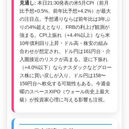
見通し:
本日21:30発表の米5月CPI（前月
比予想+0.5%、前年比予想+4.2%）が最大
の注目点。予想通りならば前年比は3年ぶ
りの4%超えとなり、FRBの利上げ観測が
強まる。CPI上振れ（+4.4%以上）なら米
10年債利回り上昇・ドル高・株安の組み
合わせが想定され、ドル円は161円台・介
入圏接近のリスクが高まる。逆に下振れ
（+4.0%以下）ならナスダックなどグロー
ス株に買い戻しが入り、ドル円は158〜
159円台へ軟化する可能性もある。今週金
曜のスペースXIPO（ウォール街史上最大
級）が投資家心理に与える影響も注視。